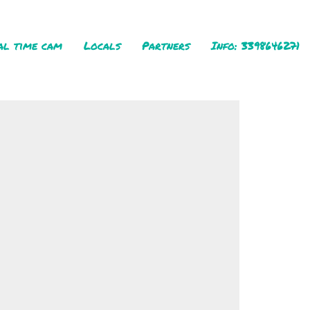
al time cam
Locals
Partners
Info: 3398646271