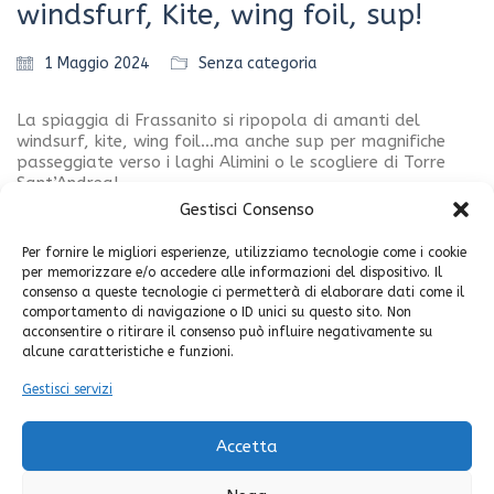
windsfurf, Kite, wing foil, sup!
1 Maggio 2024
Senza categoria
La spiaggia di Frassanito si ripopola di amanti del
windsurf, kite, wing foil…ma anche sup per magnifiche
passeggiate verso i laghi Alimini o le scogliere di Torre
Sant’Andrea!
Gestisci Consenso
Non perdere tempo: prenota il tuo rimessaggio, i tuoi
noleggi o le tue lezioni del tuo sprt preferito…. Info:
Per fornire le migliori esperienze, utilizziamo tecnologie come i cookie
Mimmo al 3398646271
per memorizzare e/o accedere alle informazioni del dispositivo. Il
consenso a queste tecnologie ci permetterà di elaborare dati come il
comportamento di navigazione o ID unici su questo sito. Non
acconsentire o ritirare il consenso può influire negativamente su
alcune caratteristiche e funzioni.
Gestisci servizi
Share your thoughts
Devi essere
connesso
per inviare un commento.
Accetta