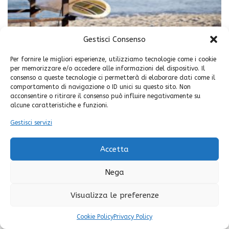
Gestisci Consenso
Share your thoughts
Per fornire le migliori esperienze, utilizziamo tecnologie come i cookie
per memorizzare e/o accedere alle informazioni del dispositivo. Il
Devi essere
connesso
per inviare un commento.
consenso a queste tecnologie ci permetterà di elaborare dati come il
comportamento di navigazione o ID unici su questo sito. Non
acconsentire o ritirare il consenso può influire negativamente su
alcune caratteristiche e funzioni.
Facebook
© Copyright 2025. Frassanito Surf Point |
Credits
Mimosa Blu
-
Gestisci servizi
Instagram
Cookie & Privacy Policy
Accetta
Nega
Visualizza le preferenze
Cookie Policy
Privacy Policy