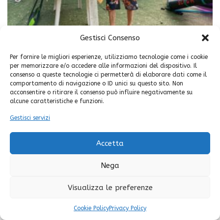
Gestisci Consenso
Per fornire le migliori esperienze, utilizziamo tecnologie come i cookie
per memorizzare e/o accedere alle informazioni del dispositivo. Il
Share your thoughts
consenso a queste tecnologie ci permetterà di elaborare dati come il
comportamento di navigazione o ID unici su questo sito. Non
Devi essere
connesso
per inviare un commento.
acconsentire o ritirare il consenso può influire negativamente su
alcune caratteristiche e funzioni.
Gestisci servizi
Facebook
© Copyright 2025. Frassanito Surf Point |
Credits
Mimosa Blu
-
Instagram
Cookie & Privacy Policy
Accetta
Nega
Visualizza le preferenze
Cookie Policy
Privacy Policy