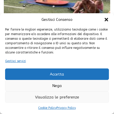
Gestisci Consenso
Per fornire le migliori esperienze, utilizziamo tecnologie come i cookie
per memorizzare e/o accedere alle informazioni del dispositivo. Il
Share your thoughts
consenso a queste tecnologie ci permetterà di elaborare dati come il
comportamento di navigazione o ID unici su questo sito. Non
Devi essere
connesso
per inviare un commento.
acconsentire o ritirare il consenso può influire negativamente su
alcune caratteristiche e funzioni.
Gestisci servizi
Facebook
© Copyright 2025. Frassanito Surf Point |
Credits
Mimosa Blu
-
Instagram
Cookie & Privacy Policy
Accetta
Nega
Visualizza le preferenze
Cookie Policy
Privacy Policy