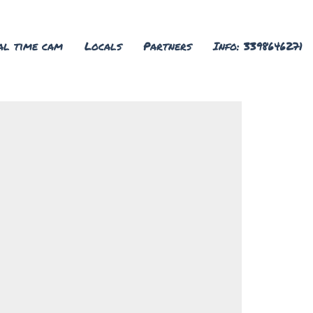
al time cam
Locals
Partners
Info: 3398646271