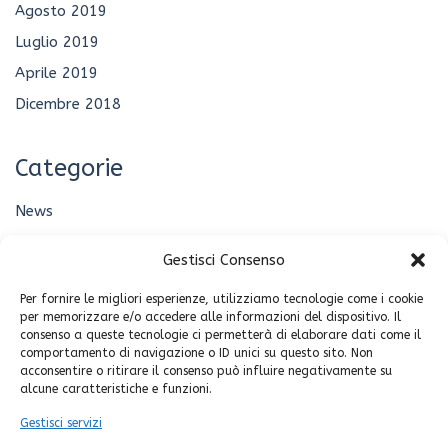
Agosto 2019
Luglio 2019
Aprile 2019
Dicembre 2018
Categorie
News
Senza categoria
Gestisci Consenso
Per fornire le migliori esperienze, utilizziamo tecnologie come i cookie
Meta
per memorizzare e/o accedere alle informazioni del dispositivo. Il
consenso a queste tecnologie ci permetterà di elaborare dati come il
Accedi
comportamento di navigazione o ID unici su questo sito. Non
acconsentire o ritirare il consenso può influire negativamente su
Feed dei contenuti
alcune caratteristiche e funzioni.
Feed dei commenti
Gestisci servizi
WordPress.org